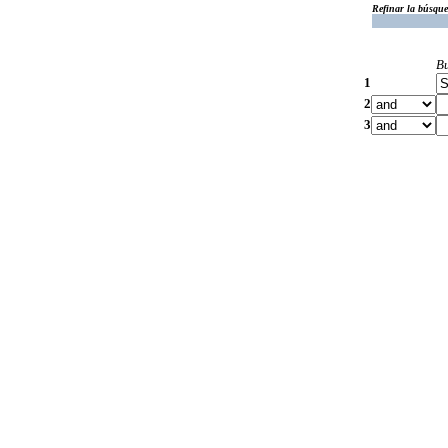
Refinar la búsqu
B
1
2
3