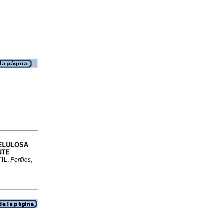
CELULOSA
NTE
IL
.
Perfiles
,