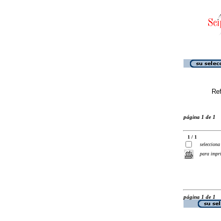
Ref
página 1 de 1
1 / 1
selecciona
para impr
página 1 de 1