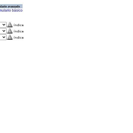
lario avanzado
mulario básico