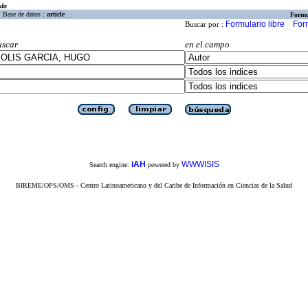
eda
Base de datos :
article
Formu
Formulario libre
For
Buscar por :
uscar
en el campo
iAH
WWWISIS
Search engine:
powered by
BIREME/OPS/OMS - Centro Latinoamericano y del Caribe de Información en Ciencias de la Salud