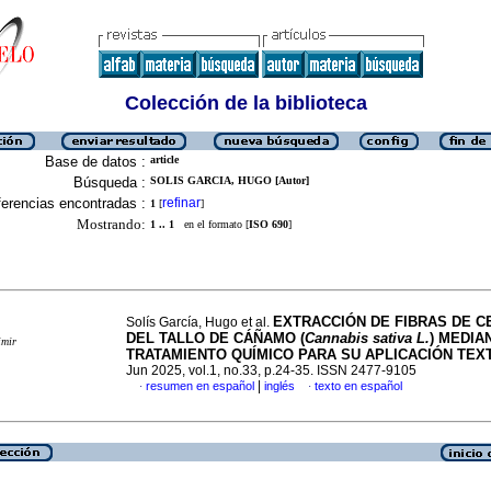
Colección de la biblioteca
Base de datos :
article
Búsqueda :
SOLIS GARCIA, HUGO [Autor]
erencias encontradas :
refinar
1
[
]
Mostrando:
1 .. 1
en el formato [
ISO 690
]
EXTRACCIÓN DE FIBRAS DE 
Solís García, Hugo et al.
DEL TALLO DE CÁÑAMO (
Cannabis sativa L.
) MEDIA
imir
TRATAMIENTO QUÍMICO PARA SU APLICACIÓN TEXT
Jun 2025, vol.1, no.33, p.24-35. ISSN 2477-9105
|
resumen en español
inglés
texto en español
·
·