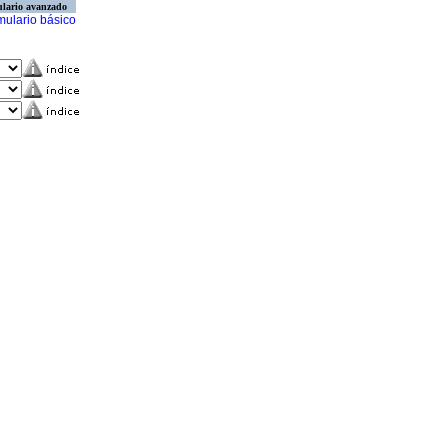
lario avanzado
mulario básico