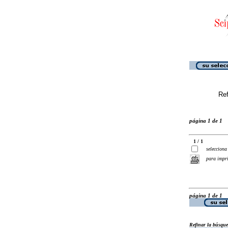
Ref
página 1 de 1
1 / 1
selecciona
para impr
página 1 de 1
Refinar la búsqu