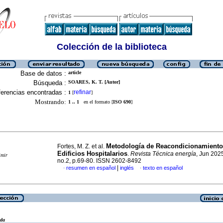
Colección de la biblioteca
Base de datos :
article
Búsqueda :
SOARES, K. T. [Autor]
erencias encontradas :
refinar
1
[
]
Mostrando:
1 .. 1
en el formato [
ISO 690
]
Metodología de Reacondicionamiento
Fortes, M. Z. et al.
Edificios Hospitalarios
.
Revista Técnica energía
, Jun 2025
imir
no.2, p.69-80. ISSN 2602-8492
|
resumen en español
inglés
texto en español
·
·
eda