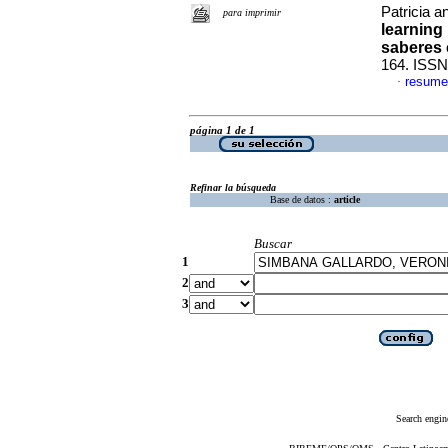
Patricia a
para imprimir
learning
saberes 
164. ISSN
resume
·
página 1 de 1
Refinar la búsqueda
Base de datos :
article
Buscar
1
2
3
Search engin