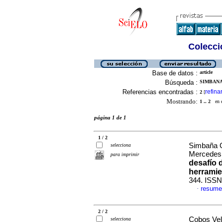
Colecció
Base de datos :
article
Búsqueda :
SIMBANA
Referencias encontradas :
refina
2
[
Mostrando:
1 .. 2
en el
página 1 de 1
1 / 2
Simbaña Ga
selecciona
Mercedes 
para imprimir
desafío 
herramie
344. ISSN
resume
·
2 / 2
Cobos Vel
selecciona