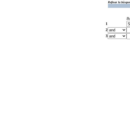
Refinar la búsqu
B
1
2
3