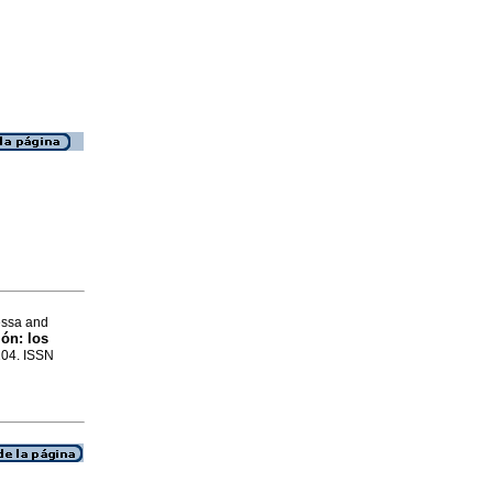
nessa and
ión: los
104. ISSN