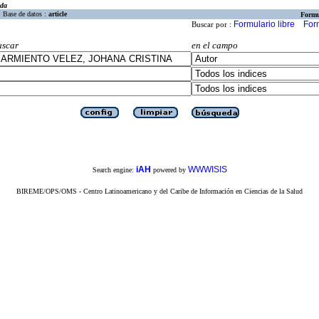
eda
Base de datos :
article
Formu
Formulario libre
For
Buscar por :
uscar
en el campo
iAH
WWWISIS
Search engine:
powered by
BIREME/OPS/OMS - Centro Latinoamericano y del Caribe de Información en Ciencias de la Salud