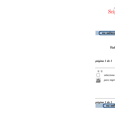
Ref
página 1 de 1
1 / 1
selecciona
para impr
página 1 de 1