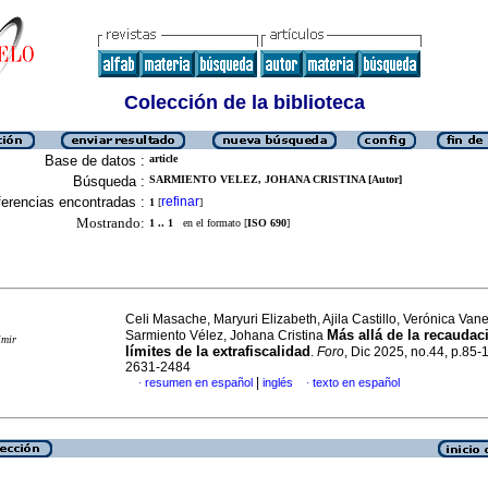
Colección de la biblioteca
Base de datos :
article
Búsqueda :
SARMIENTO VELEZ, JOHANA CRISTINA [Autor]
erencias encontradas :
refinar
1
[
]
Mostrando:
1 .. 1
en el formato [
ISO 690
]
Celi Masache, Maryuri Elizabeth, Ajila Castillo, Verónica Va
Más allá de la recaudac
Sarmiento Vélez, Johana Cristina
imir
límites de la extrafiscalidad
.
Foro
, Dic 2025, no.44, p.85-
2631-2484
|
resumen en español
inglés
texto en español
·
·