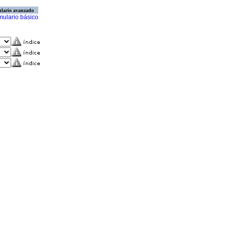
lario avanzado
mulario básico