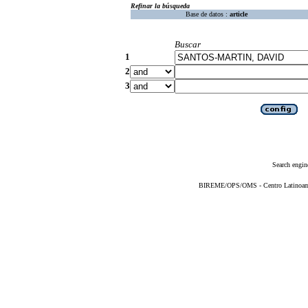
Refinar la búsqueda
Base de datos :
article
Buscar
1
2
3
Search engin
BIREME/OPS/OMS - Centro Latinoameri