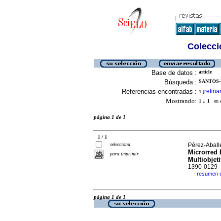
Colecció
Base de datos :
article
Búsqueda :
SANTOS-M
Referencias encontradas :
refina
1
[
Mostrando:
1 .. 1
en el
página 1 de 1
1 / 1
selecciona
Pérez-Aball
Microrred 
para imprimir
Multiobjet
1390-0129
resumen 
·
página 1 de 1