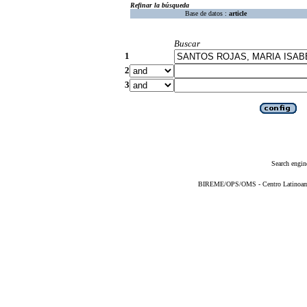
Refinar la búsqueda
Base de datos :
article
Buscar
1
2
3
Search engin
BIREME/OPS/OMS - Centro Latinoameri