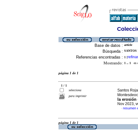
Colecció
Base de datos :
article
Búsqueda :
SANTOS R
Referencias encontradas :
refina
1
[
Mostrando:
1 .. 1
en el
página 1 de 1
1 / 1
Santos Rojas
selecciona
Montesdeoca
para imprimir
la erosión
Nov 2023, v
resumen 
·
página 1 de 1