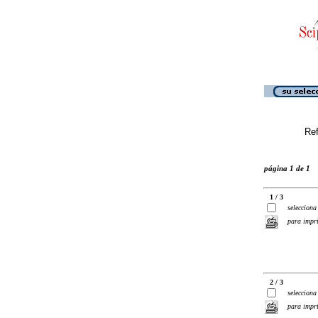
Ref
página 1 de 1
1 / 3
selecciona
para impr
2 / 3
selecciona
para impr