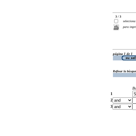
3 / 3
selecciona
para impr
página 1 de 1
Refinar la búsqu
B
1
2
3