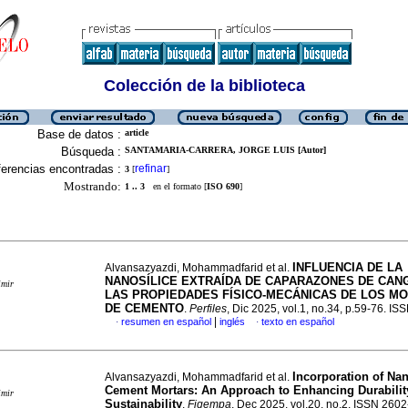
Colección de la biblioteca
Base de datos :
article
Búsqueda :
SANTAMARIA-CARRERA, JORGE LUIS [Autor]
erencias encontradas :
refinar
3
[
]
Mostrando:
1 .. 3
en el formato [
ISO 690
]
INFLUENCIA DE LA
Alvansazyazdi, Mohammadfarid et al.
NANOSÍLICE EXTRAÍDA DE CAPARAZONES DE CAN
imir
LAS PROPIEDADES FÍSICO-MECÁNICAS DE LOS M
DE CEMENTO
.
Perfiles
, Dic 2025, vol.1, no.34, p.59-76. I
|
resumen en español
inglés
texto en español
·
·
Incorporation of Nan
Alvansazyazdi, Mohammadfarid et al.
Cement Mortars: An Approach to Enhancing Durabilit
imir
Sustainability
.
Figempa
, Dec 2025, vol.20, no.2. ISSN 260