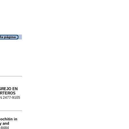
GREJO EN
ORTEROS
SSN 2477-9105
ochitin in
y and
2-8484