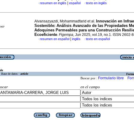
|
resumen en inglés
español
texto en inglés
·
·
Innovación en Infrae
Alvansazyazdi, Mohammadfarid et al.
Sostenible: Análisis Avanzado de las Propiedades M
imir
Adoquines Permeables para una Construcción Resilie
Ecoeficiente
.
Figempa
, Jun 2025, vol.19, no.1. ISSN 2602-
|
resumen en español
inglés
texto en español
·
·
eda
Base de datos :
article
Formu
Formulario libre
For
Buscar por :
uscar
en el campo