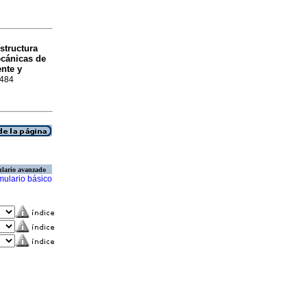
structura
ecánicas de
nte y
8484
lario avanzado
mulario básico