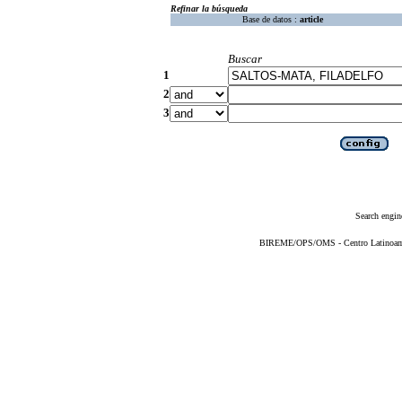
Refinar la búsqueda
Base de datos :
article
Buscar
1
2
3
Search engin
BIREME/OPS/OMS - Centro Latinoameri