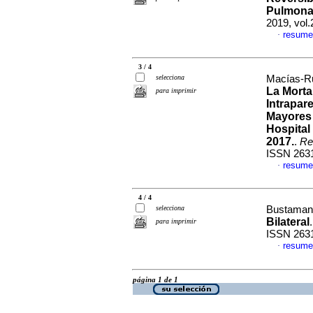
Pulmonar
2019, vol.
resume
·
3 / 4
selecciona
Macías-Ruí
La Morta
para imprimir
Intrapar
Mayores
Hospital
2017.
.
Re
ISSN 263
resume
·
4 / 4
selecciona
Bustamante
Bilateral
para imprimir
ISSN 263
resume
·
página 1 de 1