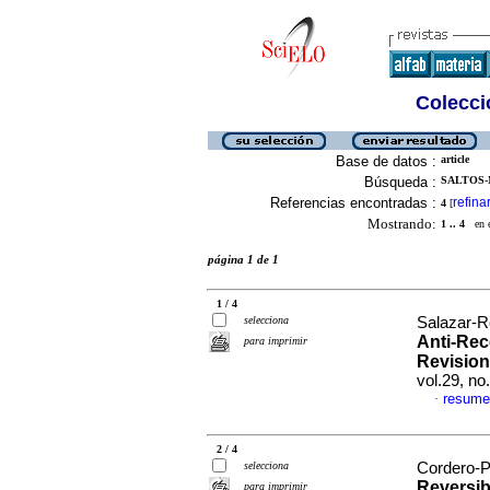
Colecció
Base de datos :
article
Búsqueda :
SALTOS-
Referencias encontradas :
refina
4
[
Mostrando:
1 .. 4
en el
página 1 de 1
1 / 4
selecciona
Salazar-R
Anti-Rec
para imprimir
Revision
vol.29, n
resume
·
2 / 4
selecciona
Cordero-P
Reversib
para imprimir