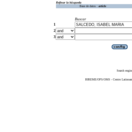
Refinar la búsqueda
Base de datos :
article
Buscar
1
2
3
Search engin
BIREME/OPS/OMS - Centro Latinoameri