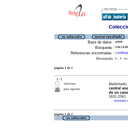
Colecció
Base de datos :
article
Búsqueda :
SALCEDO,
Referencias encontradas :
refina
1
[
Mostrando:
1 .. 1
en el
página 1 de 1
1 / 1
selecciona
Maldonado, 
central as
para imprimir
de un cas
2631-2581
resumen 
·
página 1 de 1