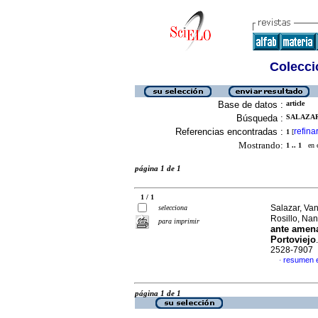
Colecció
Base de datos :
article
Búsqueda :
SALAZAR
Referencias encontradas :
refina
1
[
Mostrando:
1 .. 1
en el
página 1 de 1
1 / 1
Salazar, Va
selecciona
Rosillo, Na
para imprimir
ante amena
Portoviejo
2528-7907
resumen 
·
página 1 de 1