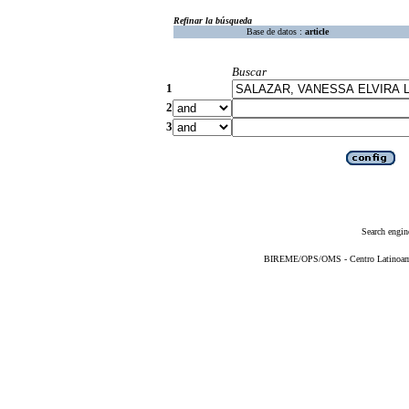
Refinar la búsqueda
Base de datos :
article
Buscar
1
2
3
Search engin
BIREME/OPS/OMS - Centro Latinoameri