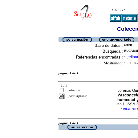
Colecció
Base de datos :
article
Búsqueda :
RUCABAD
Referencias encontradas :
refina
1
[
Mostrando:
1 .. 1
en el
página 1 de 1
1 / 1
selecciona
Lorenzo Qui
Vasconcel
para imprimir
humedad y
no.1. ISSN 
resumen 
·
página 1 de 1