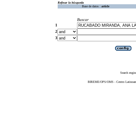
Refinar la búsqueda
Base de datos :
article
Buscar
1
2
3
Search engin
BIREME/OPS/OMS - Centro Latinoameri