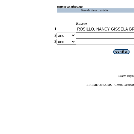
Refinar la búsqueda
Base de datos :
article
Buscar
1
2
3
Search engin
BIREME/OPS/OMS - Centro Latinoameri