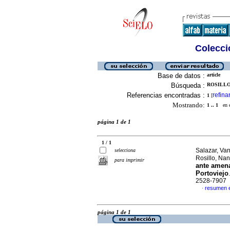
Colecció
Base de datos :
article
Búsqueda :
ROSILLO
Referencias encontradas :
refina
1
[
Mostrando:
1 .. 1
en el
página 1 de 1
1 / 1
Salazar, Va
selecciona
Rosillo, Na
para imprimir
ante amena
Portoviejo
2528-7907
resumen 
·
página 1 de 1