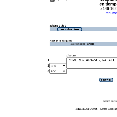
en tiem
p.146-162
resume
·
página 1 de 1
Refinar la búsqueda
Base de datos :
article
Buscar
1
2
3
Search engin
BIREME/OPS/OMS - Centro Latinoameri