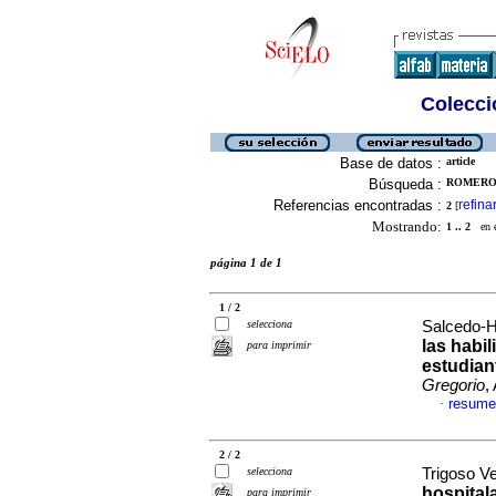
Colecció
Base de datos :
article
Búsqueda :
ROMERO-
Referencias encontradas :
refina
2
[
Mostrando:
1 .. 2
en el
página 1 de 1
1 / 2
selecciona
Salcedo-H
las habi
para imprimir
estudiant
Gregorio
,
resume
·
2 / 2
selecciona
Trigoso Ve
hospitala
para imprimir