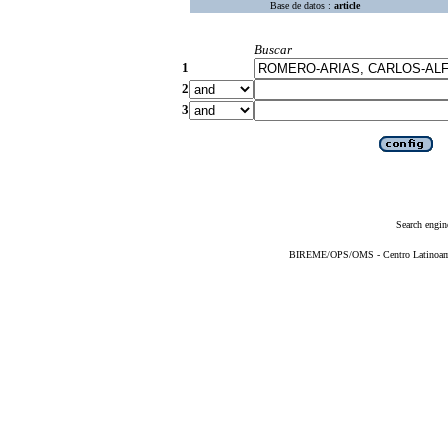
Base de datos :
article
Buscar
1
2
3
Search engin
BIREME/OPS/OMS - Centro Latinoameri