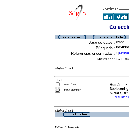
Colecció
Base de datos :
article
Búsqueda :
ROMERO-
Referencias encontradas :
refina
1
[
Mostrando:
1 .. 1
en el
página 1 de 1
1 / 1
selecciona
Hernández, 
Nacional y
para imprimir
URVIO
, Dic
resumen 
·
página 1 de 1
Refinar la búsqueda