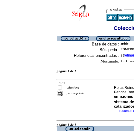
Colecció
Base de datos :
article
Búsqueda :
ROMERO 
Referencias encontradas :
refina
1
[
Mostrando:
1 .. 1
en el
página 1 de 1
1 / 1
Rojas Reino
selecciona
Pancha Ram
para imprimir
emisiones
sistema de
catalizado
resumen 
·
página 1 de 1