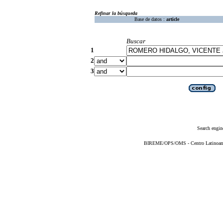
Refinar la búsqueda
Base de datos :
article
Buscar
1
2
3
Search engin
BIREME/OPS/OMS - Centro Latinoameri