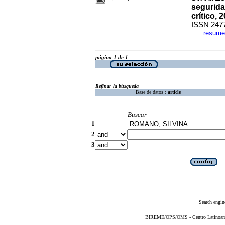
segurida
crítico, 
ISSN 247
resume
·
página 1 de 1
Refinar la búsqueda
Base de datos :
article
Buscar
1
2
3
Search engin
BIREME/OPS/OMS - Centro Latinoameri