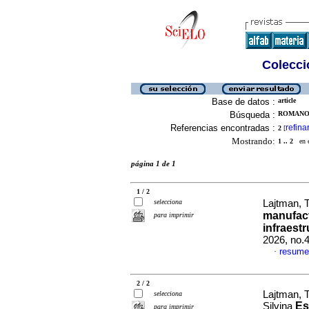
Colecció
Base de datos :
article
Búsqueda :
ROMANO, 
Referencias encontradas :
refina
2
[
Mostrando:
1 .. 2
en el
página 1 de 1
1 / 2
selecciona
Lajtman, 
manufact
para imprimir
infraest
2026, no.
resume
·
2 / 2
Lajtman, 
selecciona
Es
Silvina
para imprimir