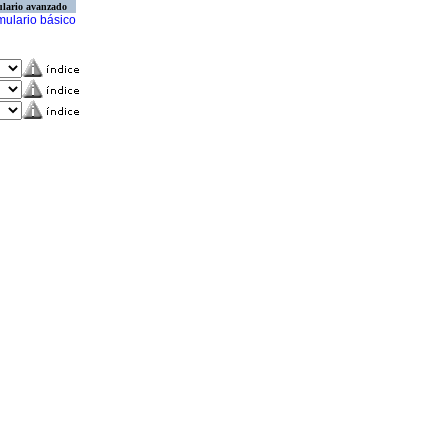
lario avanzado
mulario básico