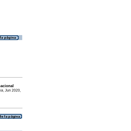
macional
ia
, Jun 2020,