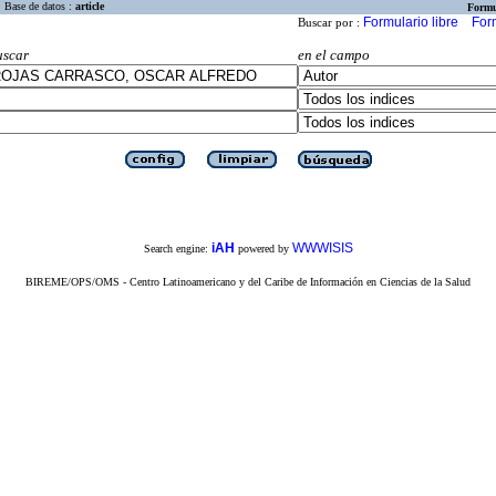
Base de datos :
article
Formu
Formulario libre
For
Buscar por :
uscar
en el campo
iAH
WWWISIS
Search engine:
powered by
BIREME/OPS/OMS - Centro Latinoamericano y del Caribe de Información en Ciencias de la Salud