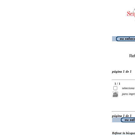
Ref
página 1 de 1
1 / 1
selecciona
para impr
página 1 de 1
Refinar la búsqu