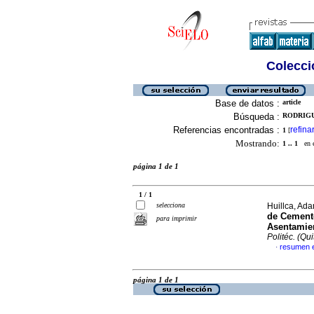
Colecció
Base de datos :
article
Búsqueda :
RODRIGU
Referencias encontradas :
refina
1
[
Mostrando:
1 .. 1
en el
página 1 de 1
1 / 1
selecciona
Huillca, Ad
de Cemento
para imprimir
Asentamien
Politéc. (Qui
resumen 
·
página 1 de 1