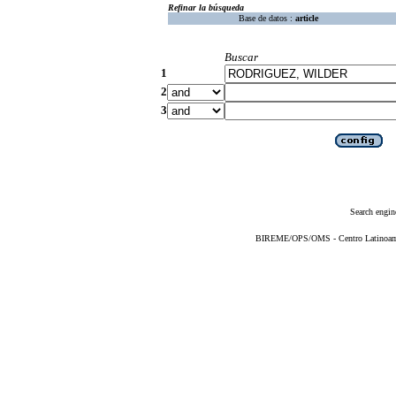
Refinar la búsqueda
Base de datos :
article
Buscar
1
2
3
Search engin
BIREME/OPS/OMS - Centro Latinoameri