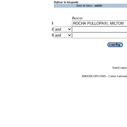
Refinar la búsqueda
Base de datos :
article
Buscar
1
2
3
Search engin
BIREME/OPS/OMS - Centro Latinoameri