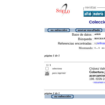
Colecció
Base de datos :
article
Búsqueda :
ROCHA P
Referencias encontradas :
refina
1
[
Mostrando:
1 .. 1
en el
página 1 de 1
1 / 1
Chávez Vall
selecciona
Cobertura 
para imprimir
acercamien
196. ISSN 
resumen 
·
página 1 de 1