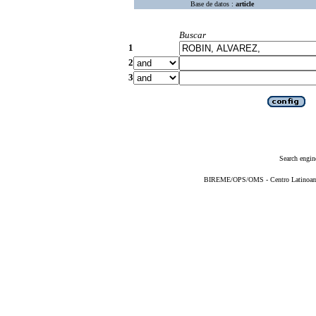
Base de datos :
article
Buscar
1
2
3
Search engin
BIREME/OPS/OMS - Centro Latinoameri