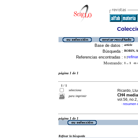
Colecció
Base de datos :
article
Búsqueda :
ROBIN, A
Referencias encontradas :
refina
1
[
Mostrando:
1 .. 1
en el
página 1 de 1
1 / 1
selecciona
Ricardo, Llug
CH4 media
para imprimir
vol.56, no.
resumen 
·
página 1 de 1
Refinar la búsqueda