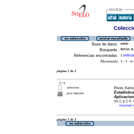
Colecció
Base de datos :
article
Búsqueda :
RIVAS, K
Referencias encontradas :
refina
1
[
Mostrando:
1 .. 1
en el
página 1 de 1
1 / 1
selecciona
Rivas, Karla
Estadístic
para imprimir
Aplicacion
no.1, p.1-5
resumen 
·
página 1 de 1