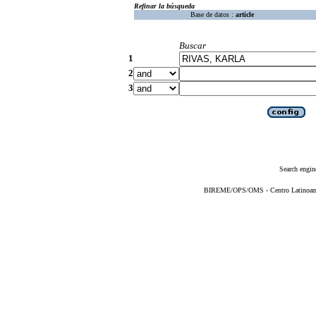
Refinar la búsqueda
Base de datos :
article
Buscar
1
2
3
Search engin
BIREME/OPS/OMS - Centro Latinoameri