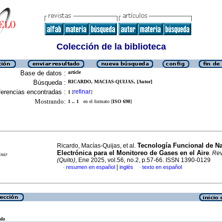
Colección de la biblioteca
Base de datos :
article
Búsqueda :
RICARDO, MACIAS-QUIJAS, [Autor]
erencias encontradas :
refinar
1
[
]
Mostrando:
1 .. 1
en el formato [
ISO 690
]
Tecnología Funcional de Na
Ricardo, Macías-Quijas, et al.
Electrónica para el Monitoreo de Gases en el Aire
.
Rev
imir
(Quito)
, Ene 2025, vol.56, no.2, p.57-66. ISSN 1390-0129
|
resumen en español
inglés
texto en español
·
·
eda