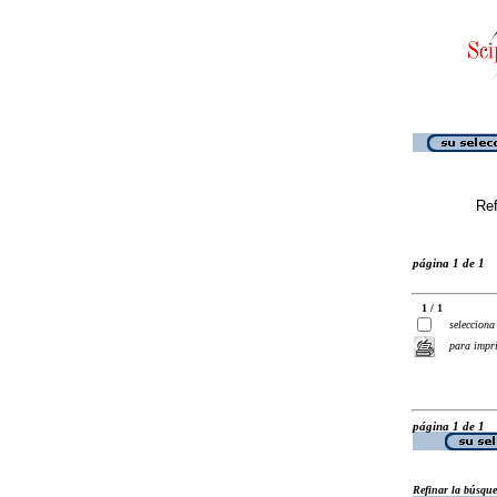
Ref
página 1 de 1
1 / 1
selecciona
para impr
página 1 de 1
Refinar la búsqu