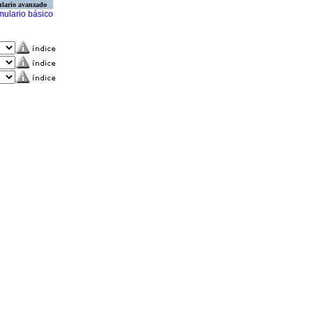
lario avanzado
mulario básico