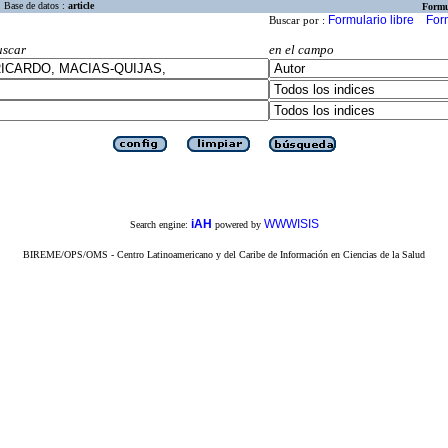
Base de datos :
article
Formu
Formulario libre
For
Buscar por :
uscar
en el campo
iAH
WWWISIS
Search engine:
powered by
BIREME/OPS/OMS - Centro Latinoamericano y del Caribe de Información en Ciencias de la Salud