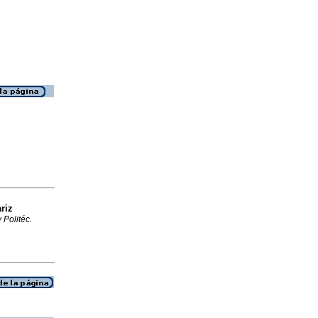
riz
 Politéc.