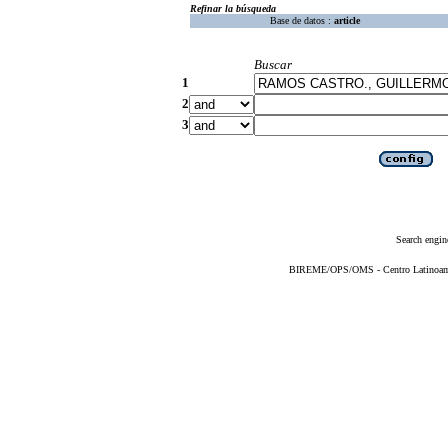
Refinar la búsqueda
Base de datos :
article
Buscar
1
2
3
Search engin
BIREME/OPS/OMS - Centro Latinoameri