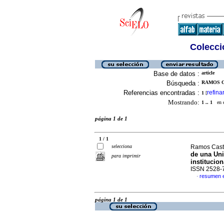
Colecció
Base de datos :
article
Búsqueda :
RAMOS C
Referencias encontradas :
refina
1
[
Mostrando:
1 .. 1
en el
página 1 de 1
1 / 1
selecciona
Ramos Castro
de una Uni
para imprimir
institucion
ISSN 2528-
resumen 
·
página 1 de 1