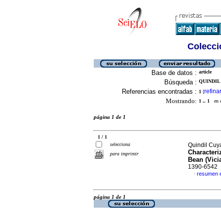
Colecció
Base de datos :
article
Búsqueda :
QUINDIL
Referencias encontradas :
refina
1
[
Mostrando:
1 .. 1
en el
página 1 de 1
1 / 1
selecciona
Quindil Cuy
Characteri
para imprimir
Bean (Vici
1390-6542
resumen e
·
página 1 de 1