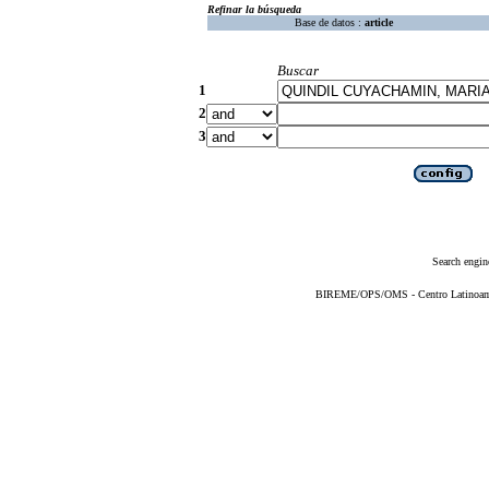
Refinar la búsqueda
Base de datos :
article
Buscar
1
2
3
Search engin
BIREME/OPS/OMS - Centro Latinoameri