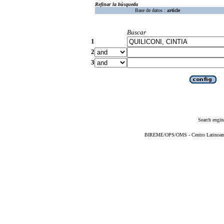
Refinar la búsqueda
Base de datos :
article
Buscar
1
2
3
Search engin
BIREME/OPS/OMS - Centro Latinoameri