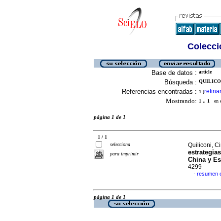
Colecció
Base de datos :
article
Búsqueda :
QUILICON
Referencias encontradas :
refina
1
[
Mostrando:
1 .. 1
en el
página 1 de 1
1 / 1
selecciona
Quiliconi, C
estrategia
para imprimir
China y E
4299
resumen 
·
página 1 de 1