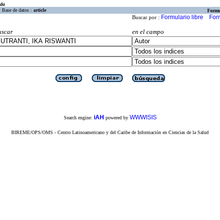
eda
Base de datos :
article
Formu
Formulario libre
For
Buscar por :
uscar
en el campo
iAH
WWWISIS
Search engine:
powered by
BIREME/OPS/OMS - Centro Latinoamericano y del Caribe de Información en Ciencias de la Salud