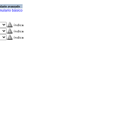
lario avanzado
mulario básico