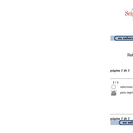
Ref
página 1 de 1
1 / 1
selecciona
para impr
página 1 de 1