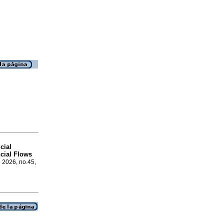
cial
ncial Flows
e 2026, no.45,