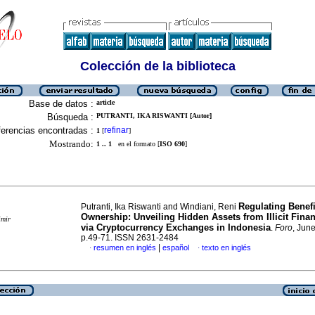
Colección de la biblioteca
Base de datos :
article
Búsqueda :
PUTRANTI, IKA RISWANTI [Autor]
erencias encontradas :
refinar
1
[
]
Mostrando:
1 .. 1
en el formato [
ISO 690
]
Regulating Benefi
Putranti, Ika Riswanti and Windiani, Reni
Ownership: Unveiling Hidden Assets from Illicit Fina
imir
via Cryptocurrency Exchanges in Indonesia
.
Foro
, Jun
p.49-71. ISSN 2631-2484
|
resumen en inglés
español
texto en inglés
·
·