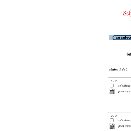
Ref
página 1 de 1
1 / 2
selecciona
para impr
2 / 2
selecciona
para impr