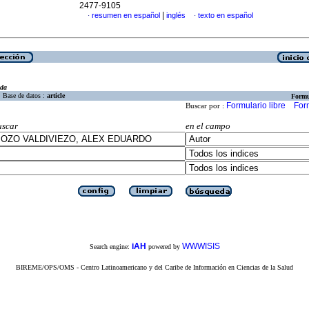
2477-9105
|
resumen en español
inglés
texto en español
·
·
eda
Base de datos :
article
Formu
Formulario libre
For
Buscar por :
uscar
en el campo
iAH
WWWISIS
Search engine:
powered by
BIREME/OPS/OMS - Centro Latinoamericano y del Caribe de Información en Ciencias de la Salud