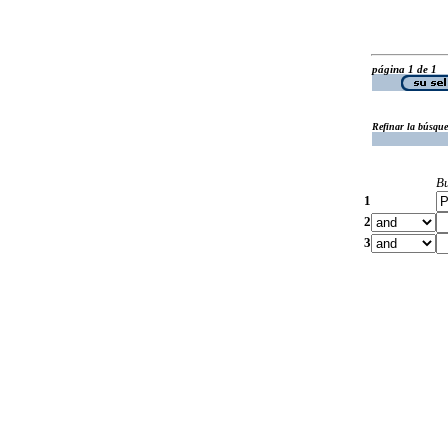
página 1 de 1
Refinar la búsqu
B
1
2
3