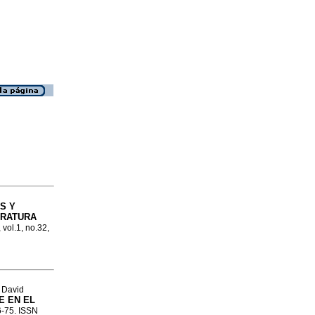
S Y
ERATURA
 vol.1, no.32,
 David
E EN EL
66-75. ISSN