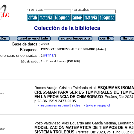
Colección de la biblioteca
Base de datos :
article
Búsqueda :
POZO VALDIVIEZO, ALEX EDUARDO [Autor]
erencias encontradas :
refinar
2
[
]
Mostrando:
1 .. 2
en el formato [
ISO 690
]
ESQUEMAS IBOMA
Ramos Araujo, Cristina Estefanía et al.
CRESSMAN PARA SERIES TEMPORALES DE TEMP
imir
EN LA PROVINCIA DE CHIMBORAZO
.
Perfiles
, Dic 2024,
p.28-36. ISSN 2477-9105
|
resumen en español
inglés
texto en español
·
·
Pozo Valdiviezo, Alex Eduardo and García Medina, Leonardo
MODELIZACIÓN MATEMÁTICA DE TIEMPOS DE VIAJ
imir
SISTEMA TROLEBÚS
.
Perfiles
, Dic 2023, vol.1, no.30, p.