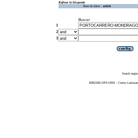
Refinar la búsqueda
Base de datos :
article
Buscar
1
2
3
Search engin
BIREME/OPS/OMS - Centro Latinoameri