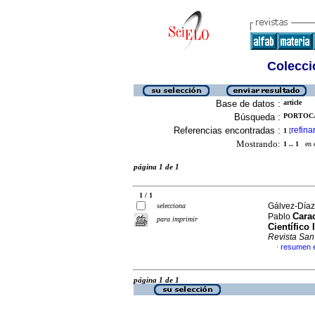
Colecció
Base de datos :
article
Búsqueda :
PORTOCA
Referencias encontradas :
refina
1
[
Mostrando:
1 .. 1
en el
página 1 de 1
1 / 1
Gálvez-Díaz
selecciona
Carac
Pablo
para imprimir
Científico
Revista San
resumen 
·
página 1 de 1