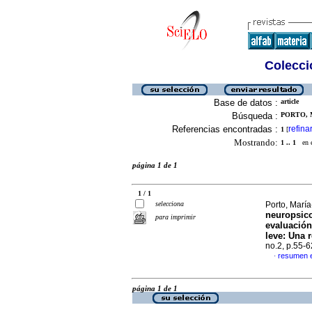
Colecció
Base de datos :
article
Búsqueda :
PORTO, 
Referencias encontradas :
refina
1
[
Mostrando:
1 .. 1
en el
página 1 de 1
1 / 1
selecciona
Porto, María
neuropsico
para imprimir
evaluación
leve: Una 
no.2, p.55-
resumen 
·
página 1 de 1