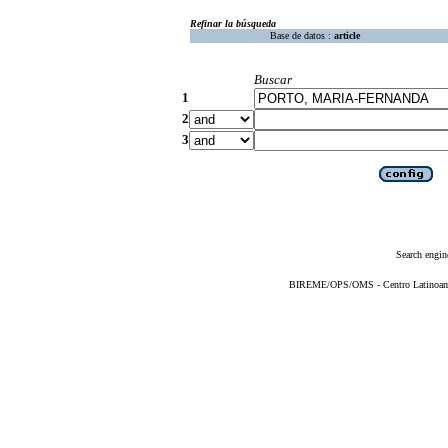
Refinar la búsqueda
Base de datos :
article
Buscar
1
2
3
Search engin
BIREME/OPS/OMS - Centro Latinoameri