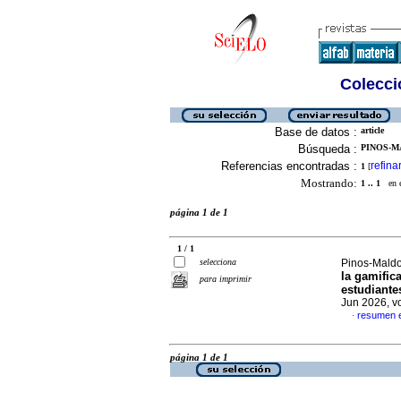
Colecció
Base de datos :
article
Búsqueda :
PINOS-M
Referencias encontradas :
refina
1
[
Mostrando:
1 .. 1
en el
página 1 de 1
1 / 1
selecciona
Pinos-Maldo
la gamific
para imprimir
estudiante
Jun 2026, v
resumen 
·
página 1 de 1