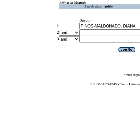
Refinar la búsqueda
Base de datos :
article
Buscar
1
2
3
Search engin
BIREME/OPS/OMS - Centro Latinoameri