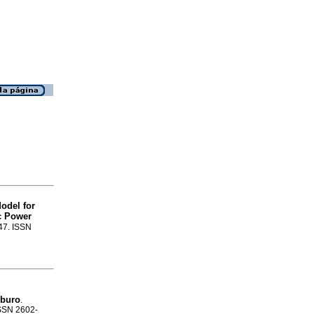
odel for
c Power
-47. ISSN
rburo
.
ISSN 2602-