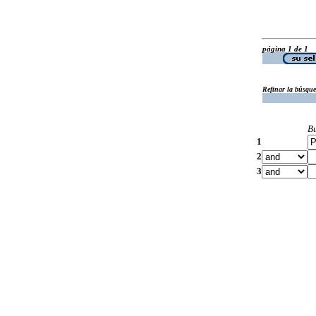
página 1 de 1
Refinar la búsqu
B
1
2
3