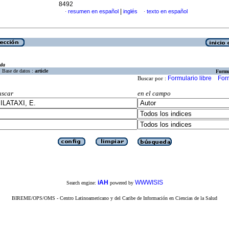
8492
|
resumen en español
inglés
texto en español
·
·
eda
Base de datos :
article
Formu
Formulario libre
For
Buscar por :
uscar
en el campo
iAH
WWWISIS
Search engine:
powered by
BIREME/OPS/OMS - Centro Latinoamericano y del Caribe de Información en Ciencias de la Salud