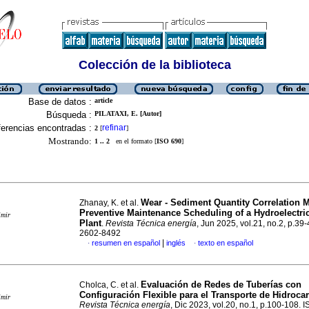
Colección de la biblioteca
Base de datos :
article
Búsqueda :
PILATAXI, E. [Autor]
erencias encontradas :
refinar
2
[
]
Mostrando:
1 .. 2
en el formato [
ISO 690
]
Wear - Sediment Quantity Correlation M
Zhanay, K. et al.
Preventive Maintenance Scheduling of a Hydroelectri
imir
Plant
.
Revista Técnica energía
, Jun 2025, vol.21, no.2, p.39
2602-8492
|
resumen en español
inglés
texto en español
·
·
Evaluación de Redes de Tuberías con
Cholca, C. et al.
Configuración Flexible para el Transporte de Hidroca
imir
Revista Técnica energía
, Dic 2023, vol.20, no.1, p.100-108. 