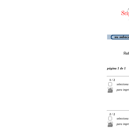
Ref
página 1 de 1
1 / 2
selecciona
para impr
2 / 2
selecciona
para impr