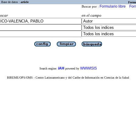
Base de datos :
article
Formu
Formulario libre
For
Buscar por :
uscar
en el campo
iAH
WWWISIS
Search engine:
powered by
BIREME/OPS/OMS - Centro Latinoamericano y del Caribe de Información en Ciencias de la Salud