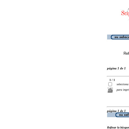
Ref
página 1 de 1
1 / 1
selecciona
para impr
página 1 de 1
Refinar la búsqu