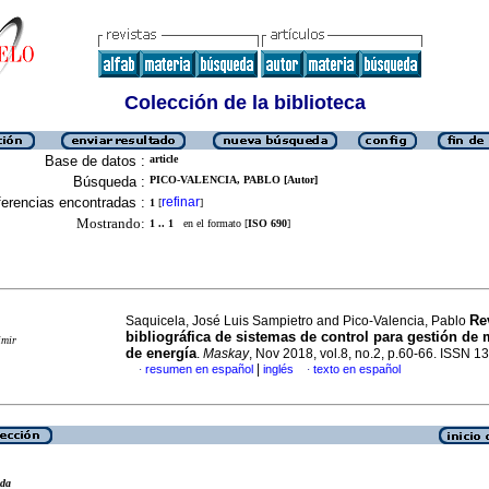
Colección de la biblioteca
Base de datos :
article
Búsqueda :
PICO-VALENCIA, PABLO [Autor]
erencias encontradas :
refinar
1
[
]
Mostrando:
1 .. 1
en el formato [
ISO 690
]
Re
Saquicela, José Luis Sampietro and Pico-Valencia, Pablo
bibliográfica de sistemas de control para gestión de 
imir
de energía
.
Maskay
, Nov 2018, vol.8, no.2, p.60-66. ISSN 
|
resumen en español
inglés
texto en español
·
·
eda