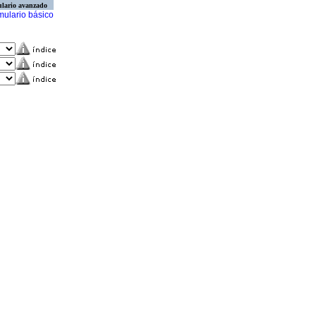
lario avanzado
mulario básico