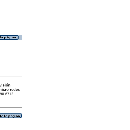
visión
micro-redes
1390-6712