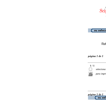
Ref
página 1 de 1
1 / 1
selecciona
para impr
página 1 de 1