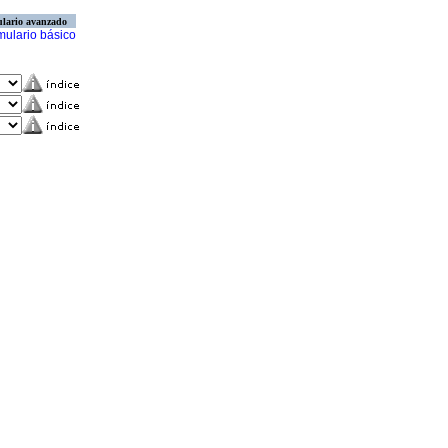
lario avanzado
mulario básico