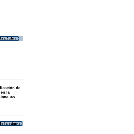
licación de
en la
niana
.
Ius