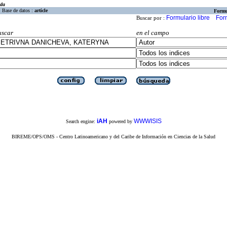
eda
Base de datos :
article
Formu
Formulario libre
For
Buscar por :
uscar
en el campo
iAH
WWWISIS
Search engine:
powered by
BIREME/OPS/OMS - Centro Latinoamericano y del Caribe de Información en Ciencias de la Salud