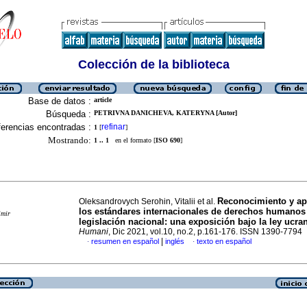
Colección de la biblioteca
Base de datos :
article
Búsqueda :
PETRIVNA DANICHEVA, KATERYNA [Autor]
erencias encontradas :
refinar
1
[
]
Mostrando:
1 .. 1
en el formato [
ISO 690
]
Reconocimiento y ap
Oleksandrovych Serohin, Vitalii et al.
los estándares internacionales de derechos humanos 
imir
legislación nacional: una exposición bajo la ley ucra
Humani
, Dic 2021, vol.10, no.2, p.161-176. ISSN 1390-7794
|
resumen en español
inglés
texto en español
·
·