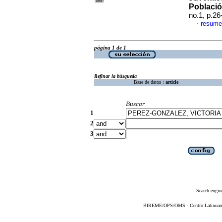
Poblaci
no.1, p.2
resume
·
página 1 de 1
Refinar la búsqueda
Base de datos :
article
Buscar
1
2
3
Search engin
BIREME/OPS/OMS - Centro Latinoameri