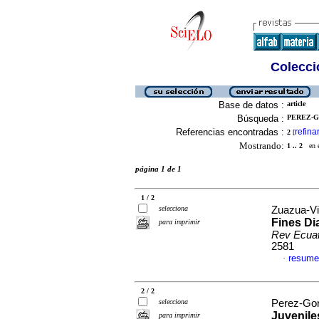
Colecció
Base de datos :
article
Búsqueda :
PEREZ-G
Referencias encontradas :
refina
2
[
Mostrando:
1 .. 2
en el
página 1 de 1
1 / 2
selecciona
Zuazua-Vid
Fines Di
para imprimir
Rev Ecuat
2581
resume
·
2 / 2
selecciona
Perez-Gonz
Juvenil
para imprimir