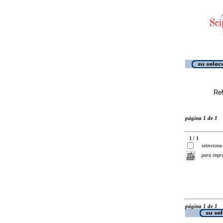
Ref
página 1 de 1
1 / 1
selecciona
para impr
página 1 de 1