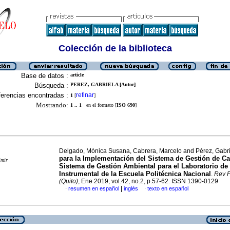
Colección de la biblioteca
Base de datos :
article
Búsqueda :
PEREZ, GABRIELA [Autor]
erencias encontradas :
refinar
1
[
]
Mostrando:
1 .. 1
en el formato [
ISO 690
]
Delgado, Mónica Susana, Cabrera, Marcelo and Pérez, Gabr
para la Implementación del Sistema de Gestión de Ca
imir
Sistema de Gestión Ambiental para el Laboratorio de 
Instrumental de la Escuela Politécnica Nacional
.
Rev P
(Quito)
, Ene 2019, vol.42, no.2, p.57-62. ISSN 1390-0129
|
resumen en español
inglés
texto en español
·
·