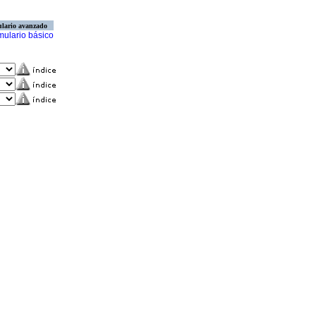
lario avanzado
mulario básico