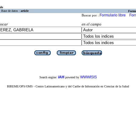
eda
Base de datos :
article
Formu
Formulario libre
For
Buscar por :
uscar
en el campo
iAH
WWWISIS
Search engine:
powered by
BIREME/OPS/OMS - Centro Latinoamericano y del Caribe de Información en Ciencias de la Salud