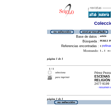
Colecció
Base de datos :
article
Búsqueda :
PEREZ PE
Referencias encontradas :
refina
1
[
Mostrando:
1 .. 1
en el
página 1 de 1
1 / 1
selecciona
Pérez Pezoa
ESCENAS 
para imprimir
RELIGIÓN
2477-9199
resumen 
·
página 1 de 1