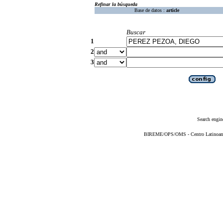
Refinar la búsqueda
Base de datos :
article
Buscar
1
2
3
Search engin
BIREME/OPS/OMS - Centro Latinoameri