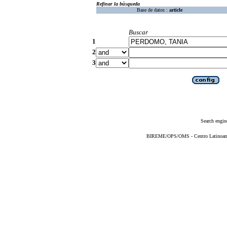
Refinar la búsqueda
Base de datos :
article
Buscar
1
2
3
Search engin
BIREME/OPS/OMS - Centro Latinoameri