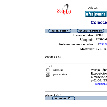
Colecció
Base de datos :
article
Búsqueda :
PERDOMO,
Referencias encontradas :
refina
1
[
Mostrando:
1 .. 1
en el
página 1 de 1
1 / 1
Vallejo-Lóp
selecciona
Exposición
para imprimir
alteracion
p.61-66. IS
resumen 
·
página 1 de 1