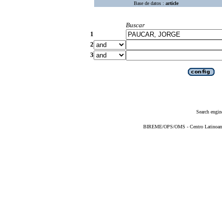
Base de datos :
article
Buscar
1
2
3
Search engin
BIREME/OPS/OMS - Centro Latinoameri