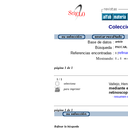
Colecció
Base de datos :
article
Búsqueda :
PAUCAR, 
Referencias encontradas :
refina
1
[
Mostrando:
1 .. 1
en el
página 1 de 1
1 / 1
selecciona
Vallejo, He
mediante e
para imprimir
retinoscop
resumen 
·
página 1 de 1
Refinar la búsqueda