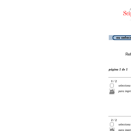
Ref
página 1 de 1
1 / 2
selecciona
para impr
2 / 2
selecciona
para impr