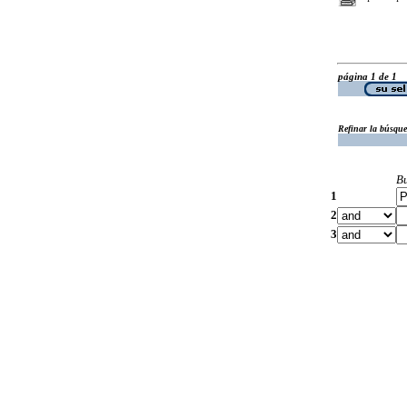
página 1 de 1
Refinar la búsqu
B
1
2
3