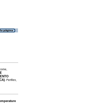
ácome,
DE
MENTO
CA)
.
Perfiles
,
temperature