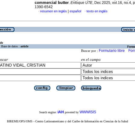
commercial butter
.
Enfoque UTE
, Dec 2025, vol.16, no.4, 
1390-6542
|
resumen en inglés
español
texto en inglés
·
·
eda
Base de datos :
article
Formu
Formulario libre
For
Buscar por :
uscar
en el campo
iAH
WWWISIS
Search engine:
powered by
BIREME/OPS/OMS - Centro Latinoamericano y del Caribe de Información en Ciencias de la Salud