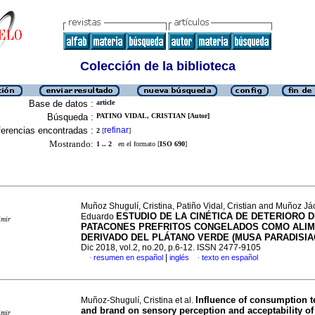
Colección de la biblioteca
Base de datos :
article
Búsqueda :
PATINO VIDAL, CRISTIAN [Autor]
erencias encontradas :
refinar
2
[
]
Mostrando:
1 .. 2
en el formato [
ISO 690
]
Muñoz Shugulí, Cristina, Patiño Vidal, Cristian and Muñoz J
ESTUDIO DE LA CINÉTICA DE DETERIORO 
Eduardo
imir
PATACONES PREFRITOS CONGELADOS COMO ALI
DERIVADO DEL PLÁTANO VERDE (MUSA PARADISIA
Dic 2018, vol.2, no.20, p.6-12. ISSN 2477-9105
|
resumen en español
inglés
texto en español
·
·
Influence of consumption 
Muñoz-Shugulí, Cristina et al.
and brand on sensory perception and acceptability of
imir