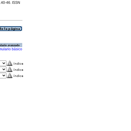
p.40-46. ISSN
lario avanzado
mulario básico