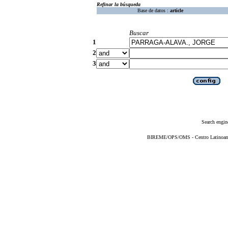
Refinar la búsqueda
Base de datos :
article
Buscar
1
2
3
Search engin
BIREME/OPS/OMS - Centro Latinoameri