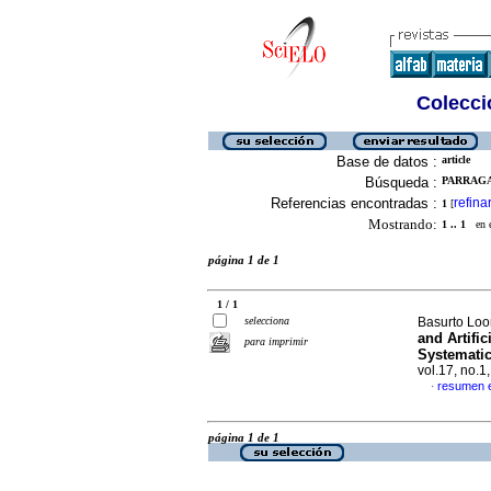
Colecció
Base de datos :
article
Búsqueda :
PARRAGA-
Referencias encontradas :
refina
1
[
Mostrando:
1 .. 1
en el
página 1 de 1
1 / 1
selecciona
Basurto Loo
and Artific
para imprimir
Systematic
vol.17, no.
resumen e
·
página 1 de 1