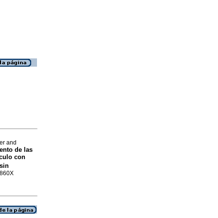
er and
ento de las
ículo con
sin
-860X