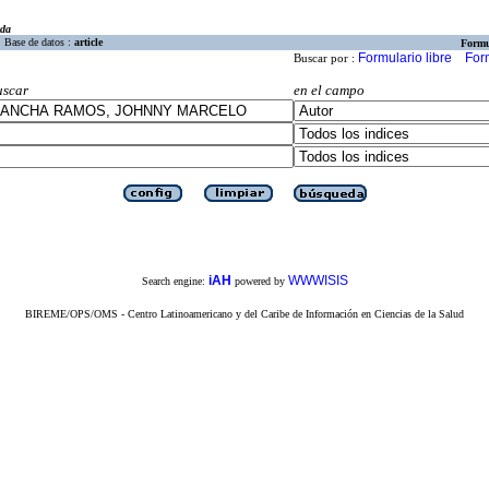
eda
Base de datos :
article
Formu
Formulario libre
For
Buscar por :
uscar
en el campo
iAH
WWWISIS
Search engine:
powered by
BIREME/OPS/OMS - Centro Latinoamericano y del Caribe de Información en Ciencias de la Salud