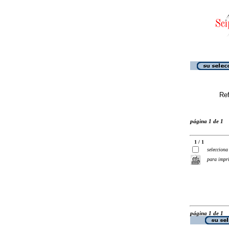
Ref
página 1 de 1
1 / 1
selecciona
para impr
página 1 de 1