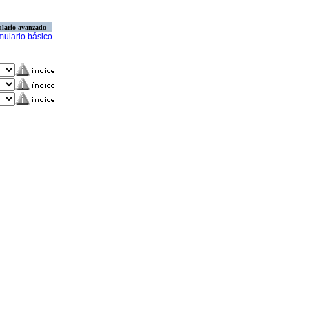
lario avanzado
mulario básico