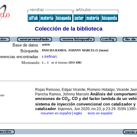
Colección de la biblioteca
Base de datos :
article
Búsqueda :
PANCHA RAMOS, JOHNNY MARCELO [Autor]
erencias encontradas :
refinar
1
[
]
Mostrando:
1 .. 1
en el formato [
ISO 690
]
Rojas Reinoso, Edgar Vicente, Romero Hidalgo, Vicente Javi
Análisis del comportami
Pancha Ramos, Johnny Marcelo
imir
emisiones de CO
, CO y del factor lambda de un veh
2
sistema de inyección convencional con catalizador y 
catalizador
.
Ingenius
, Jun 2020, no.23, p.23-29. ISSN 1390
|
resumen en español
inglés
texto en español
·
·