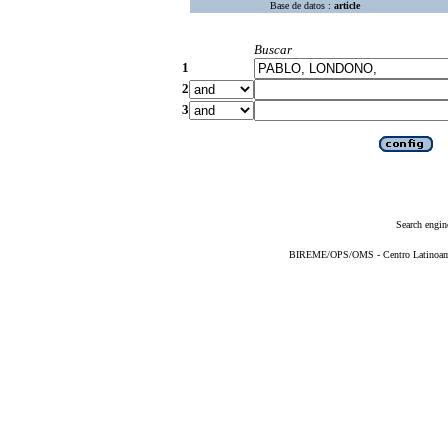
Base de datos :
article
Buscar
1
2
3
Search engin
BIREME/OPS/OMS - Centro Latinoameri