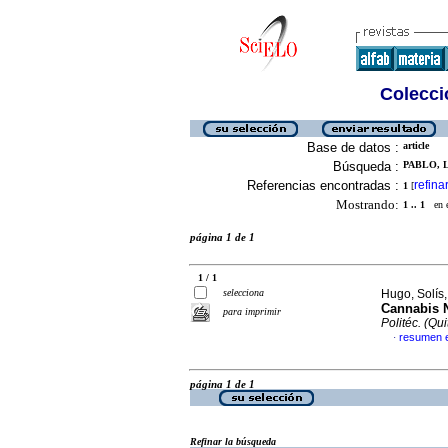
Colecció
Base de datos :
article
Búsqueda :
PABLO, L
Referencias encontradas :
refina
1
[
Mostrando:
1 .. 1
en el
página 1 de 1
1 / 1
selecciona
Hugo, Solís,
Cannabis N
para imprimir
Politéc. (Qui
resumen 
·
página 1 de 1
Refinar la búsqueda