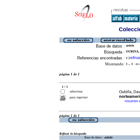
Colecció
Base de datos :
article
Búsqueda :
OUBINA, 
Referencias encontradas :
refina
1
[
Mostrando:
1 .. 1
en el
página 1 de 1
1 / 1
selecciona
Oubiña, Dav
norteameri
para imprimir
resumen 
·
página 1 de 1
Refinar la búsqueda
Base de datos :
article