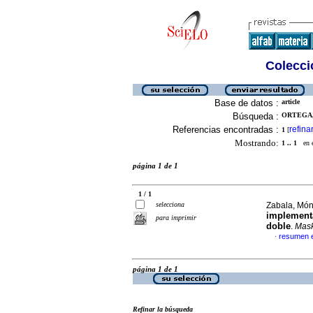
Colecció
Base de datos :
article
Búsqueda :
ORTEGA, 
Referencias encontradas :
refina
1
[
Mostrando:
1 .. 1
en el
página 1 de 1
1 / 1
selecciona
Zabala, Món
implementa
para imprimir
doble
.
Mas
resumen 
·
página 1 de 1
Refinar la búsqueda