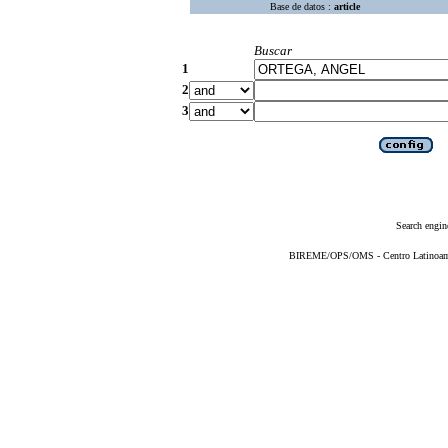
Base de datos :
article
Buscar
1
2
3
Search engin
BIREME/OPS/OMS - Centro Latinoameri