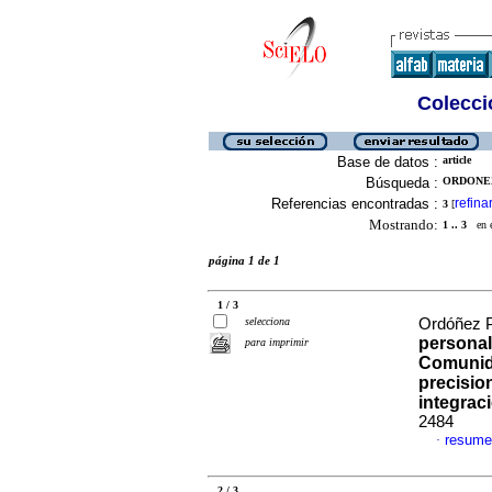
Colecció
Base de datos :
article
Búsqueda :
ORDONEZ 
Referencias encontradas :
refina
3
[
Mostrando:
1 .. 3
en el
página 1 de 1
1 / 3
selecciona
Ordóñez P
personal
para imprimir
Comunid
precisio
integrac
2484
resume
·
2 / 3