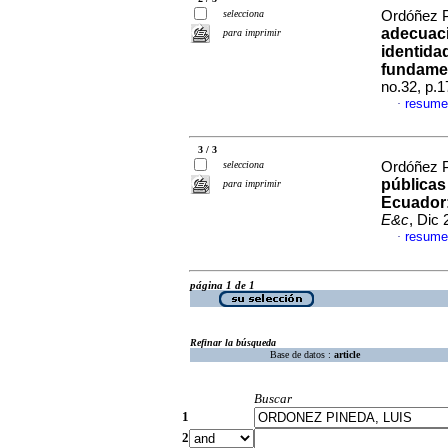
selecciona
Ordóñez P
adecuaci
para imprimir
identida
fundamen
no.32, p.
resume
·
3 / 3
selecciona
Ordóñez P
públicas
para imprimir
Ecuador:
E&c
, Dic
resume
·
página 1 de 1
Refinar la búsqueda
Base de datos :
article
Buscar
1
2