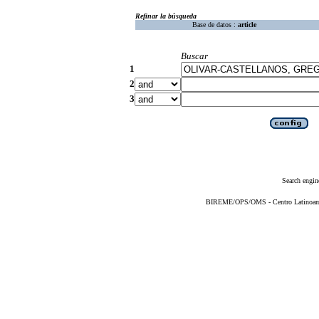
Refinar la búsqueda
Base de datos :
article
Buscar
1
2
3
Search engin
BIREME/OPS/OMS - Centro Latinoameri