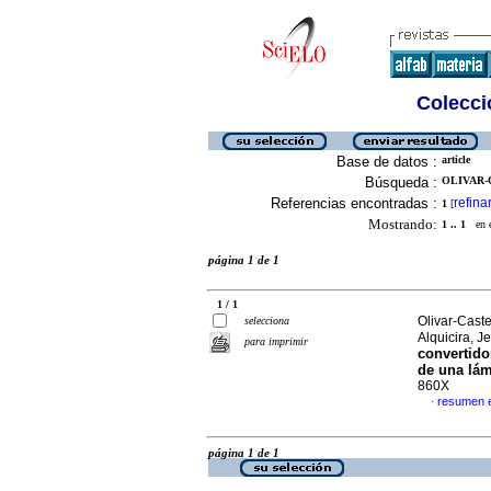
Colecció
Base de datos :
article
Búsqueda :
OLIVAR-
Referencias encontradas :
refina
1
[
Mostrando:
1 .. 1
en el
página 1 de 1
1 / 1
Olivar-Cast
selecciona
Alquicira, J
para imprimir
convertido
de una lá
860X
resumen 
·
página 1 de 1