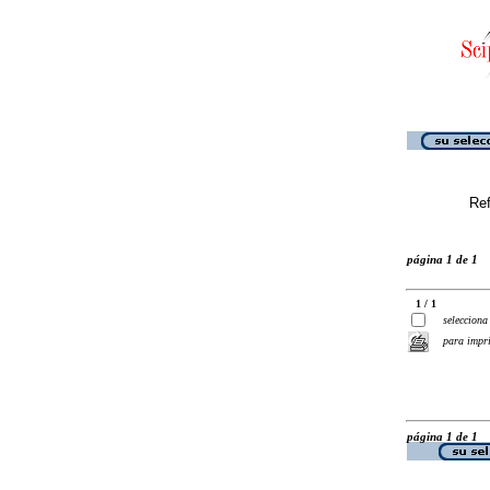
Ref
página 1 de 1
1 / 1
selecciona
para impr
página 1 de 1