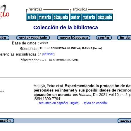
Colección de la biblioteca
Base de datos :
article
Búsqueda :
OLEKSANDRIVNA BLINOVA, HANNA [Autor]
erencias encontradas :
refinar
1
[
]
Mostrando:
1 .. 1
en el formato [
ISO 690
]
Experimentando la protección de da
Melnyk, Petro et al.
personales en internet y sus posibilidades de recono
imir
ejecución en ucrania
.
Ius Humani
, Dic 2021, vol.10, no.2, 
ISSN 1390-7794
|
resumen en español
inglés
texto en español
·
·