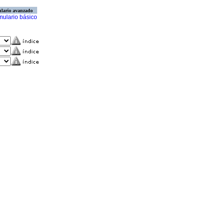
lario avanzado
mulario básico