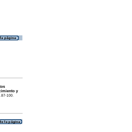
tos
cimiento y
p.87-100.