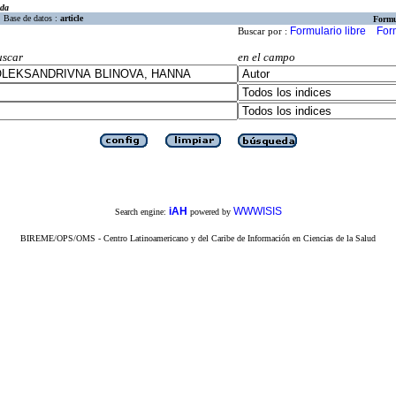
eda
Base de datos :
article
Formu
Formulario libre
For
Buscar por :
uscar
en el campo
iAH
WWWISIS
Search engine:
powered by
BIREME/OPS/OMS - Centro Latinoamericano y del Caribe de Información en Ciencias de la Salud