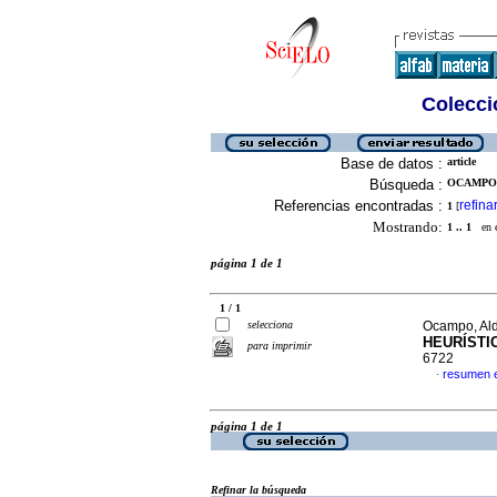
Colecció
Base de datos :
article
Búsqueda :
OCAMPO,
Referencias encontradas :
refina
1
[
Mostrando:
1 .. 1
en el
página 1 de 1
1 / 1
selecciona
Ocampo, Al
HEURÍSTI
para imprimir
6722
resumen 
·
página 1 de 1
Refinar la búsqueda