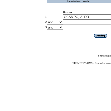
Base de datos :
article
Buscar
1
2
3
Search engin
BIREME/OPS/OMS - Centro Latinoameri