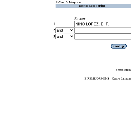
Refinar la búsqueda
Base de datos :
article
Buscar
1
2
3
Search engin
BIREME/OPS/OMS - Centro Latinoameri