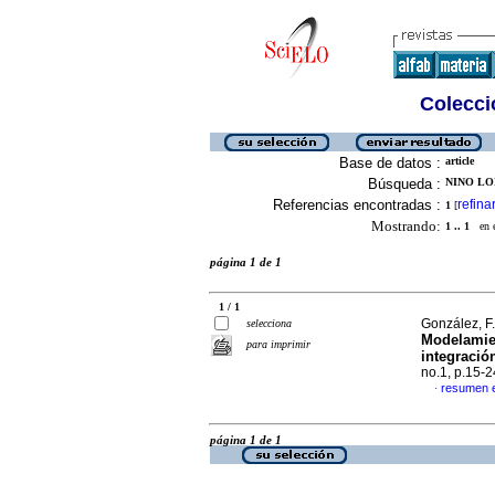
Colecció
Base de datos :
article
Búsqueda :
NINO LOPE
Referencias encontradas :
refina
1
[
Mostrando:
1 .. 1
en el
página 1 de 1
1 / 1
González, F.
selecciona
Modelamien
para imprimir
integració
no.1, p.15-
resumen 
·
página 1 de 1