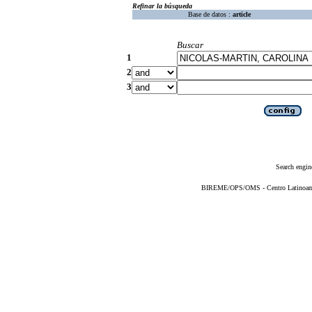
Refinar la búsqueda
Base de datos :
article
Buscar
1
2
3
Search engin
BIREME/OPS/OMS - Centro Latinoameri