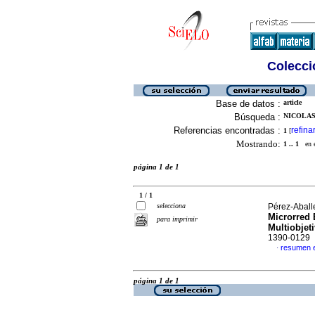
Colecció
Base de datos :
article
Búsqueda :
NICOLAS
Referencias encontradas :
refina
1
[
Mostrando:
1 .. 1
en el
página 1 de 1
1 / 1
selecciona
Pérez-Aball
Microrred 
para imprimir
Multiobjet
1390-0129
resumen 
·
página 1 de 1